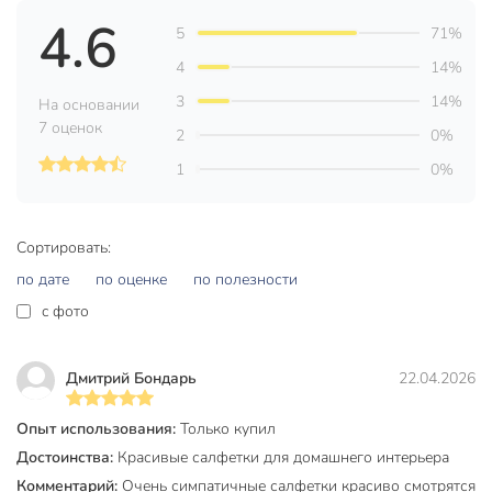
4.6
Ширина, см
35.5 см
5
71%
Длина, см
44 см
4
14%
3
14%
Количество в наборе, шт
1 шт
На основании
7 оценок
2
0%
Страна производства
Китай
1
0%
Форма
круглый
Материал
полимер
Сортировать:
Артикул производителя
Y4-8371
по дате
по оценке
по полезности
Вес в упаковке
115 г
c фото
Габариты упаковки
1 x 36 x 46 см
Дмитрий Бондарь
22.04.2026
Опыт использования:
Только купил
Достоинства:
Красивые салфетки для домашнего интерьера
Комментарий:
Очень симпатичные салфетки красиво смотрятся