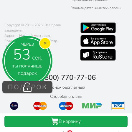
Рекомендательные технологии
Copyright © 2011-2026. Все права
защищены.
Адрес: г. Нижний Новгород,
Советская площадь 5, ТРЦ "Жар-
ЧЕРЕЗ
Птица"
52
Телефон:
8 (800) 770-77-06
сек.
Почта:
sales@poryadok.ru
ты получишь
подарок
8 (800) 770-77-06
ПОДАРОК
Звонок бесплатный
Способы оплаты
В корзину