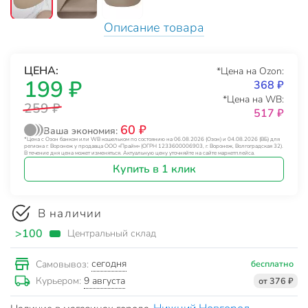
Описание товара
ЦЕНА:
*Цена на Ozon:
199 ₽
368 ₽
*Цена на WB:
259 ₽
517 ₽
60 ₽
Ваша экономия:
*Цена с Озон банком или WB кошельком по состоянию на 06.08.2026 (Озон) и 04.08.2026 (ВБ) для
региона г. Воронеж у продавца ООО «Прайм» (ОГРН 1233600006903, г. Воронеж, Волгоградская 32).
В течение дня цена может изменяться. Актуальную цену уточняйте на сайте маркетплейса.
Купить в 1 клик
В наличии
>100
Центральный склад
сегодня
Самовывоз:
бесплатно
9 августа
Курьером:
от 376 ₽