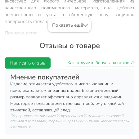
аксессуар для любого интерьера. Изготовленная из
качественного полимерного материала, она добавит
элегантности и уюта в обеденную зону, защищая
поверхность стола от загрязнений.
Показать ещё
Преимущества:
Отзывы о товаре
универсальный дизайн для любого интерьера;
легкость в уходе и долговечность;
Написать отзыв
разнообразие цветовых решений;
Как получить бонусы за отзывы?
компактные размеры для удобного хранения.
Мнение покупателей
Выберите идеальный цвет из ассортимента и создайте
Изделие отличается удобством в использовании и
уютную атмосферу на кухне или в столовой.
привлекательным внешним видом. Его значительный
размер позволяет эффективно справляться с задачами.
Вы можете приобрести «Салфетка для стола полимер,
Некоторые пользователи отмечают проблему с клейкой
44х35.5 см, круглая, Y4-8371» и другие товары в нашем
этикеткой, оставляющей след.
интернет-магазине в Нижнем Новгороде по низким ценам
Сгенерировано с помощью Искусственного Интеллекта на основе 2
отзывов покупателей, собранных с различных тематических площадок
и с бесплатным самовывозом.
в интернете
Техническая информация