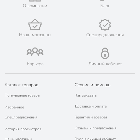
О компании
Блог
Цвет
белый
Стиль
современный
набор столовых
Тип
Наши магазины
Спецпредложения
приборов
столовый
Назначение
чайный
Карьера
Личный кабинет
на 8 марта
Особенности
в подарочной
упаковке
Каталог товаров
Сервис и помощь
белый
Особенности ручки
Популярные товары
Как заказать
тонкий
Доставка и оплата
Избранное
Покрытие
без покрытия
Спецпредложения
Гарантия и возврат
Артикул производителя
Y6-10263
Отзывы и предложения
История просмотров
Модель
Белый с золотым
Наши магазины
Вход в личный кабинет