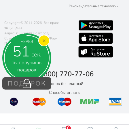
Рекомендательные технологии
Copyright © 2011-2026. Все права
защищены.
Адрес: г. Нижний Новгород,
Советская площадь 5, ТРЦ "Жар-
ЧЕРЕЗ
Птица"
50
Телефон:
8 (800) 770-77-06
сек.
Почта:
sales@poryadok.ru
ты получишь
подарок
8 (800) 770-77-06
ПОДАРОК
Звонок бесплатный
Способы оплаты
0