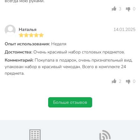
покрытия, ручки — тонкие белые.
всегда мою руками.
3
0
Вы можете приобрести «Набор столовых приборов
нержавеющая сталь, 24 предмета, подарочная упаковка,
Белый с золотым, Y6-10263» и другие товары в нашем
Наталья
14.01.2025
интернет-магазине в Нижнем Новгороде по низким ценам
и с бесплатным самовывозом.
Опыт использования:
Неделя
Техническая информация
Достоинства:
Очень красивый набор столовых предметов.
Комментарий:
Покупала в подарок, очень признательный вид,
Длина, см
21 см
упакован набор в красивый чемодан. Всего в комплекте 24
предмета.
Количество предметов
24
2
0
Количество персон
6
Страна производства
Китай
Больше отзывов
Можно мыть в посудомоечной
для мытья руками
машине
нержавеющая
Материал
сталь