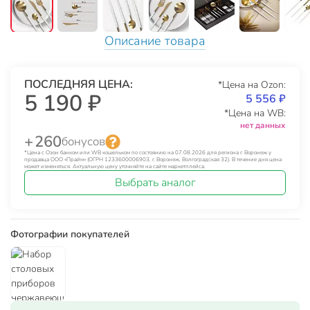
Описание товара
ПОСЛЕДНЯЯ ЦЕНА:
*Цена на Ozon:
5 190 ₽
5 556 ₽
*Цена на WB:
нет данных
+ 260
бонусов
*Цена с Озон банком или WB кошельком по состоянию на 07.08.2026 для региона г. Воронеж у
продавца ООО «Прайм» (ОГРН 1233600006903, г. Воронеж, Волгоградская 32). В течение дня цена
может изменяться. Актуальную цену уточняйте на сайте маркетплейса.
Выбрать аналог
Фотографии покупателей