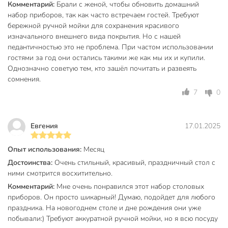
Комментарий:
Брали с женой, чтобы обновить домашний
Гарантируем быструю доставку и соответствие заявленным
набор приборов, так как часто встречаем гостей. Требуют
характеристикам.
бережной ручной мойки для сохранения красивого
изначального внешнего вида покрытия. Но с нашей
Частые вопросы:
педантичностью это не проблема. При частом использовании
Можно ли мыть столовые приборы в посудомоечной
гостями за год они остались такими же как мы их и купили.
машине?
Однозначно советую тем, кто зашёл почитать и развеять
сомнения.
Нет, данный набор из нержавеющей стали рекомендуется
7
0
мыть вручную, чтобы сохранить бело-золотой декор и
продлить срок службы.
Евгения
17.01.2025
Для какого случая подходит этот набор?
Комплект универсален: подходит для сервировки дома,
Опыт использования:
Месяц
дачи, праздничных ужинов, а также как готовый подарок
Достоинства:
Очень стильный, красивый, праздничный стол с
на 8 марта или новоселье благодаря красивой упаковке.
ними смотрится восхитительно.
Комментарий:
Мне очень понравился этот набор столовых
Сколько предметов и на сколько персон рассчитан?
приборов. Он просто шикарный! Думаю, подойдет для любого
В наборе 24 предмета на 6 персон, длина каждого
праздника. На новогоднем столе и дне рождения они уже
прибора — 21 см, материал — нержавеющая сталь без
побывали:) Требуют аккуратной ручной мойки, но я всю посуду