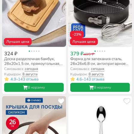
-23%
Лучшая цена
Лучшая цена
324 ₽
379 ₽
495 ₽
Доска разделочная бамбук,
Форма для запекания сталь,
28х20х1.5 см, прямоугольная,
26х26х6.8 см, антипригарное
Daniks, H-1763
покрытие, круглая, разъемная,
Самовывоз:
сегодня
Самовывоз:
сегодня
Daniks, K-804
Курьером:
8 августа
Курьером:
8 августа
4.9
143 отзыва
4.6
143 отзыва
•
•
В корзину
В корзину