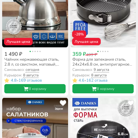
-28%
Лучшая цена
Лучшая цена
1 490 ₽
359 ₽
499 ₽
Чайник нержавеющая сталь,
Форма для запекания сталь,
2.8 л, со свистком, матовый,
24х24х6.8 см, антипригарное
ручка с силиконовым
покрытие, круглая, разъемная,
Самовывоз:
сегодня
Самовывоз:
9 августа
покрытием, Daniks, MSY-013
Daniks, К-803
Курьером:
8 августа
Курьером:
8 августа
4.8
169 отзывов
4.6
162 отзыва
•
•
В корзину
В корзину