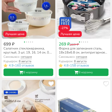
-27%
Лучшая цена
Лучшая цена
699 ₽
269 ₽
369 ₽
Салатник стеклокерамика,
Форма для запекания сталь,
круглый, 3 шт, 19, 16, 14 см, 0.5,
18х18х6.8 см, антипригарное
0.8, 1.4 л, с крышкой, Эдем,
покрытие, круглая, разъемная,
Самовывоз:
сегодня
Самовывоз:
сегодня
Daniks, W-3X1059/245501
Daniks, K-8000.4
Курьером:
8 августа
Курьером:
8 августа
4.9
160 отзывов
4.8
158 отзывов
•
•
В корзину
В корзину