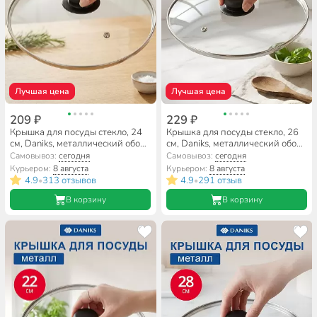
Лучшая цена
Лучшая цена
209 ₽
229 ₽
Крышка для посуды стекло, 24
Крышка для посуды стекло, 26
см, Daniks, металлический обод,
см, Daniks, металлический обод,
кнопка бакелит, черная,
кнопка бакелит, черная,
Самовывоз:
сегодня
Самовывоз:
сегодня
Д4124Ч
Д4126Ч
Курьером:
8 августа
Курьером:
8 августа
4.9
313 отзывов
4.9
291 отзыв
•
•
В корзину
В корзину