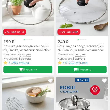
Лучшая цена
Лучшая цена
199 ₽
249 ₽
Крышка для посуды стекло, 22
Крышка для посуды стекло, 28
см, Daniks, металлический обод,
см, Daniks, металлический обод,
кнопка бакелит, черная,
кнопка бакелит, черная,
Самовывоз:
сегодня
Самовывоз:
сегодня
Д4122Ч
Д4128Ч
Курьером:
8 августа
Курьером:
8 августа
5
253 отзыва
4.9
237 отзывов
•
•
В корзину
В корзину