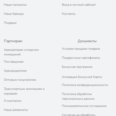
Наши магазины
Вход в личный кабинет
Для посуды применяется полированная нержавеющая сталь,
которая подойдет для газовых, электрических, индукционных
Наши бренды
Контакты
плит. Особенность посуды из стали — капсулированное дно,
что обеспечивает равномерный, быстрый разогрев, исключает
Подарки
пригорание ингредиентов к стенкам кастрюли.
Из плюсов нержавеющих
наборов посуды
:
Партнерам
Документы
высокая прочность;
Условия продажи товаров
Арендаторам складских
стойкость к коррозии, перепадам температуры;
помещений
Подарочные сертификаты
универсальность.
Поставщикам
Бонусная программа
Кастрюли с разным объемом комплектуются прозрачными
Арендодателям
крышками из ударопрочного стекла.
Активация Бонусной Карты
Оптовым покупателям
Формы для запекания
Политика конфиденциальности
Транспортным компаниям и
Формы для выпечки
позволяют готовить домашний хлеб,
курьерам
Политика обработки
персональных данных
пироги, кексы, запеканки и другие блюда в духовых шкафах,
О компании
микроволновках.
Пользовательское соглашение
Наши реквизиты
В коллекции «Даникс» можно найти формы из жаропрочного
Согласие на обработку