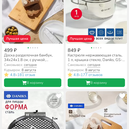
Лучшая цена
Лучшая цена
499 ₽
849 ₽
Доска разделочная бамбук,
Кастрюля нержавеющая сталь,
34х24х1.8 см, с ручкой,
1 л, крышка стекло, Daniks, GS-
прямоугольная, Daniks, H-
01311-14CA/SD-514,
Самовывоз:
сегодня
Самовывоз:
сегодня
1080M
индукция
Курьером:
8 августа
Курьером:
8 августа
4.8
181 отзыв
4.8
177 отзывов
•
•
В корзину
В корзину