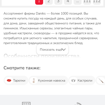
1
2
3
4
...
111
112
Ассортимент фирмы Daniks — более 1000 позиций. Вы
сможете купить посуду на каждый день, для особых случаев,
для дома, дачи, заведений общественного питания, а также для
пикников. Изысканные сервизы, элегантные чайные пары,
удобные кастрюли, сковороды — в продаже найдется все, что
потребуется для уютного чаепития, праздничной сервировки,
приготовления традиционных и экзотических блюд.
Показать ещё
Особенности производства,
ассортимент и использование
продукции
Смотрите также:
В каталоге разные категории посуды и кухонных
Тарелки
Кухонная навеска
Кастрюли
принадлежностей, которые различаются технологией
производства, материалами, дизайном, назначением.
В интернет-магазине покупают следующую посуду бренда
Daniks: