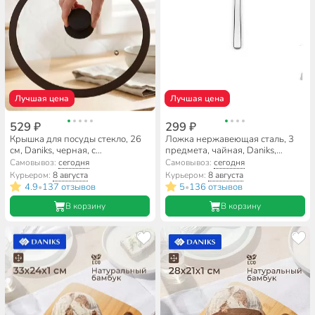
Лучшая цена
Лучшая цена
529 ₽
299 ₽
Крышка для посуды стекло, 26
Ложка нержавеющая сталь, 3
см, Daniks, черная, с
предмета, чайная, Daniks,
силиконовым ободом, HA223B
Verona
Самовывоз:
сегодня
Самовывоз:
сегодня
Курьером:
8 августа
Курьером:
8 августа
4.9
137 отзывов
5
136 отзывов
•
•
В корзину
В корзину