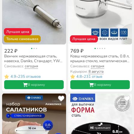
Лучшая цена
Только самовывоз
Лучшая цена
222 ₽
769 ₽
Венчик нержавеющая сталь,
Ковш нержавеющая сталь, 0.8 л,
навеска, Daniks, Стандарт, YW-
крышка стекло, металлическая
KT006B-3/D-004
ручка, индукция, Daniks, GS-
Самовывоз:
сегодня
Самовывоз:
сегодня
01311-12SP/SD-512S
Курьером:
8 августа
4.9
235 отзывов
4.8
231 отзыв
•
•
В корзину
В корзину