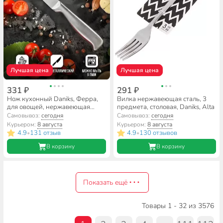
Лучшая цена
Лучшая цена
331 ₽
291 ₽
Нож кухонный Daniks, Ферра,
Вилка нержавеющая сталь, 3
для овощей, нержавеющая
предмета, столовая, Daniks, Alta
сталь, 9 см, рукоятка сталь, YW-
Самовывоз:
сегодня
Самовывоз:
сегодня
A042-PA
Курьером:
8 августа
Курьером:
8 августа
4.9
131 отзыв
4.9
130 отзывов
•
•
В корзину
В корзину
Показать ещё
Товары 1 - 32 из 3576