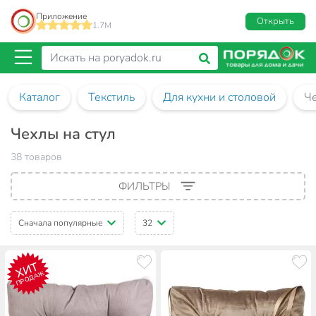
Приложение
Открыть
1.7M
Каталог
Текстиль
Для кухни и столовой
Че
Чехлы на стул
38 товаров
ФИЛЬТРЫ
Сначала популярные
32
ХИТ
ПРОДАЖ