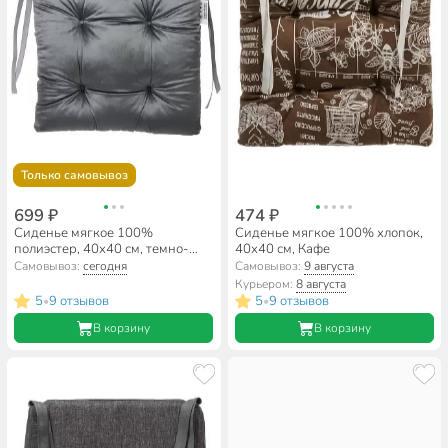
Только самовывоз
699 ₽
474 ₽
Сиденье мягкое 100%
Сиденье мягкое 100% хлопок,
полиэстер, 40х40 см, темно-
40х40 см, Кафе
серое, Классика, Бархат,
Самовывоз:
сегодня
Самовывоз:
9 августа
5511352
Курьером:
8 августа
5
9 отзывов
5
9 отзывов
•
•
В корзину
В корзину