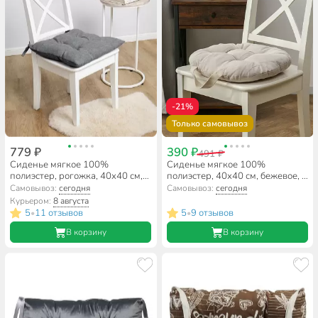
-21%
Только самовывоз
779 ₽
390 ₽
491 ₽
Сиденье мягкое 100%
Сиденье мягкое 100%
полиэстер, рогожка, 40х40 см,
полиэстер, 40х40 см, бежевое, с
базальт, Волшебная ночь,
ручкой, A140084
Самовывоз:
сегодня
Самовывоз:
сегодня
Базальт Вид 3, 922072
Курьером:
8 августа
5
11 отзывов
5
9 отзывов
•
•
В корзину
В корзину