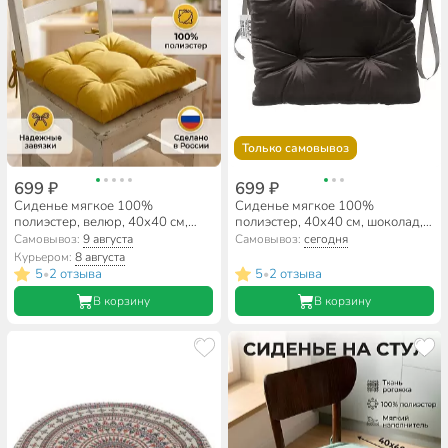
Только самовывоз
699 ₽
699 ₽
Сиденье мягкое 100%
Сиденье мягкое 100%
полиэстер, велюр, 40х40 см,
полиэстер, 40х40 см, шоколад,
горчица, Сказка На Ночь,
Классика, Бархат
Самовывоз:
9 августа
Самовывоз:
сегодня
Классика
Курьером:
8 августа
5
2 отзыва
5
2 отзыва
•
•
В корзину
В корзину