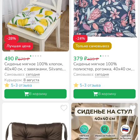
-28%
-24%
Лучшая цена
Только самовывоз
490 ₽
379 ₽
679 ₽
499 ₽
Сиденье мягкое 100% хлопок,
Сиденье мягкое 100%
40х40 см, с завязками, Silvano,
полиэстер, рогожка, 40х40 см,
Лимоны
Verossa, Моэна Вид 1
Самовывоз:
сегодня
Самовывоз:
сегодня
Курьером:
8 августа
5
3 отзыва
5
3 отзыва
•
•
В корзину
В корзину