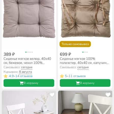
Только самовывоз
389 ₽
699 ₽
Сиденье мягкое велюр, 40х40
Сиденье мягкое 100%
см, бежевое, чехол 100%
полиэстер, 40х40 см, капучино,
хлопок, Кантри
Классика, Бархат, 5511361
Самовывоз:
сегодня
Самовывоз:
сегодня
Курьером:
8 августа
4.9
14 отзывов
5
11 отзывов
•
•
В корзину
В корзину