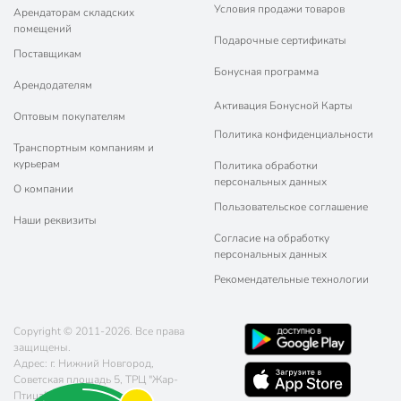
Условия продажи товаров
Арендаторам складских
помещений
Подарочные сертификаты
Поставщикам
Бонусная программа
Арендодателям
Активация Бонусной Карты
Оптовым покупателям
Политика конфиденциальности
Транспортным компаниям и
курьерам
Политика обработки
персональных данных
О компании
Пользовательское соглашение
Наши реквизиты
Согласие на обработку
персональных данных
Рекомендательные технологии
Copyright © 2011-2026. Все права
защищены.
Адрес: г. Нижний Новгород,
Советская площадь 5, ТРЦ "Жар-
Птица"