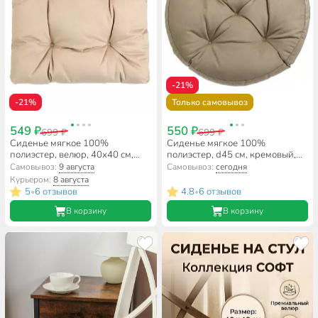
-21%
-21%
Только самовывоз
549 ₽
550 ₽
699 ₽
699 ₽
Сиденье мягкое 100%
Сиденье мягкое 100%
полиэстер, велюр, 40х40 см,
полиэстер, d45 см, кремовый,
бежевое, Классика
круглое, Классика, 561640
Самовывоз:
9 августа
Самовывоз:
сегодня
Курьером:
8 августа
5
6 отзывов
4.8
6 отзывов
•
•
В корзину
В корзину