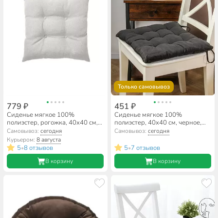
Только самовывоз
779 ₽
451 ₽
Сиденье мягкое 100%
Сиденье мягкое 100%
полиэстер, рогожка, 40х40 см,
полиэстер, 40х40 см, черное,
экрю, Волшебная ночь, Экрю,
A140083
Самовывоз:
сегодня
Самовывоз:
сегодня
922071
Курьером:
8 августа
5
8 отзывов
5
7 отзывов
•
•
В корзину
В корзину