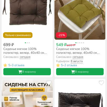
Только самовывоз
-21%
699 ₽
549 ₽
699 ₽
Сиденье мягкое 100%
Сиденье мягкое 100%
полиэстер, велюр, 40х40 см,
полиэстер, велюр, 40х40 см,
шоколад, Классика, 5514607
болото, Сказка На Ночь,
Самовывоз:
сегодня
Самовывоз:
сегодня
Классика
Курьером:
8 августа
5
3 отзыва
5
2 отзыва
•
•
В корзину
В корзину