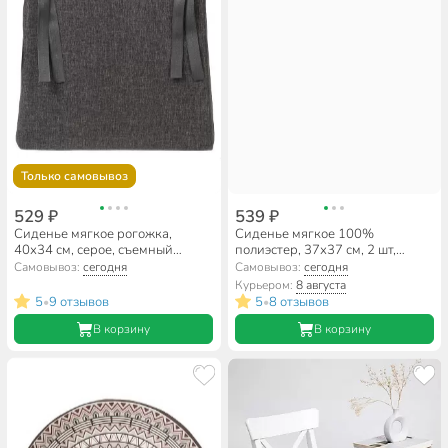
Только самовывоз
529 ₽
539 ₽
Сиденье мягкое рогожка,
Сиденье мягкое 100%
40х34 см, серое, съемный
полиэстер, 37х37 см, 2 шт,
чехол, Трапеция
бежевое, A140077
Самовывоз:
сегодня
Самовывоз:
сегодня
Курьером:
8 августа
5
9 отзывов
5
8 отзывов
•
•
В корзину
В корзину