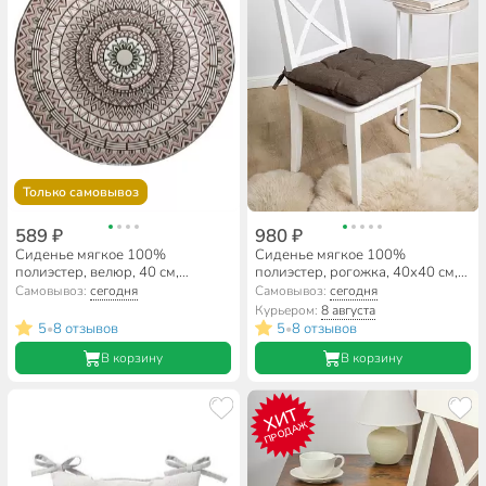
Только самовывоз
589 ₽
980 ₽
Сиденье мягкое 100%
Сиденье мягкое 100%
полиэстер, велюр, 40 см,
полиэстер, рогожка, 40х40 см,
бежевое, круглое, Орнамент,
шоколад, Волшебная ночь,
Самовывоз:
сегодня
Самовывоз:
сегодня
5626400
Шоколад Вид 1, 922074
Курьером:
8 августа
5
8 отзывов
5
8 отзывов
•
•
В корзину
В корзину
ХИТ
ПРОДАЖ