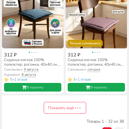
Только самовывоз
312 ₽
312 ₽
Сиденье мягкое 100%
Сиденье мягкое 100%
полиэстер, рогожка, 40х40 см,
полиэстер, рогожка, 40х40 см,
Волшебная ночь, Топаз
Волшебная ночь, Амброзия
Самовывоз:
9 августа
Самовывоз:
сегодня
Курьером:
8 августа
5
1 отзыв
5
1 отзыв
•
•
В корзину
В корзину
Показать ещё
Товары 1 - 32 из 38