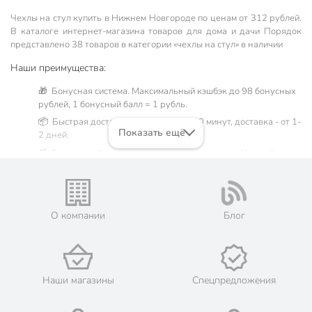
Чехлы на стул купить в Нижнем Новгороде по ценам от 312 рублей.
В каталоге интернет-магазина товаров для дома и дачи Порядок
представлено 38 товаров в категории «чехлы на стул» в наличии
Наши преимущества:
🎁 Бонусная система. Максимальный кэшбэк до 98 бонусных
рублей, 1 бонусный балл = 1 рубль.
📦 Быстрая доставка. Самовывоз от 60 минут, доставка - от 1-
Показать ещё
2 дней.
🛒 Бесплатный самовывоз из магазинов города Нижний
Новгород. Жители Нижегородской области могут сделать
заказ и оплатить его онлайн на официальном сайте сети
магазинов Порядок. Мы предлагаем бесплатную курьерскую
доставку для товара «чехлы на стул» при заказе от 3000
О компании
Блог
рублей в такие города, как: Арзамас, Балахна, Богородск,
Бор, Вознесенское, Володарск, Ворсма, Выкса, Городец,
Дзержинск, Заволжье, Кстово, Кулебаки, Лысково, Навашино,
Нижний Новгород, Павлово, Первомайск, Починки, Саров,
Семёнов, Сергач, Чкаловск, Шахунья.
Наши магазины
Спецпредложения
💳 Оплата: онлайн на сайте интернет-гипермаркета или
наличными при получении.