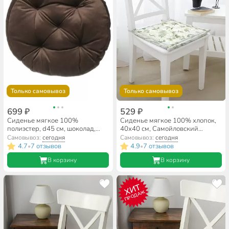
Только самовывоз
Только самовывоз
699 ₽
529 ₽
Сиденье мягкое 100%
Сиденье мягкое 100% хлопок,
полиэстер, d45 см, шоколад,
40х40 см, Самойловский
Классика Круглая, 561640
текстиль, Дендра, 790354
Самовывоз:
сегодня
Самовывоз:
сегодня
4.7
7 отзывов
4.9
7 отзывов
•
•
В корзину
В корзину
ХИТ
ПРОДАЖ