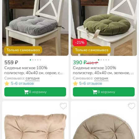
-21%
Только самовывоз
Только самовывоз
559 ₽
390 ₽
491 ₽
Сиденье мягкое 100%
Сиденье мягкое 100%
полиэстер, 40х40 см, серое, с
полиэстер, 40х40 см, зеленое, с
завязками, A140087
ручкой, A140085
Самовывоз:
сегодня
Самовывоз:
сегодня
5
6 отзывов
5
6 отзывов
•
•
В корзину
В корзину