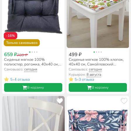
-16%
Только самовывоз
659 ₽
499 ₽
789 ₽
Сиденье мягкое 100%
Сиденье мягкое 100% хлопок,
полиэстер, рогожка, 40х40 см,
40х40 см, Самойловский
индиго, Волшебная ночь, Вид 1
текстиль, Этюды
Самовывоз:
сегодня
Самовывоз:
сегодня
Курьером:
8 августа
5
4 отзыва
5
3 отзыва
•
•
В корзину
В корзину