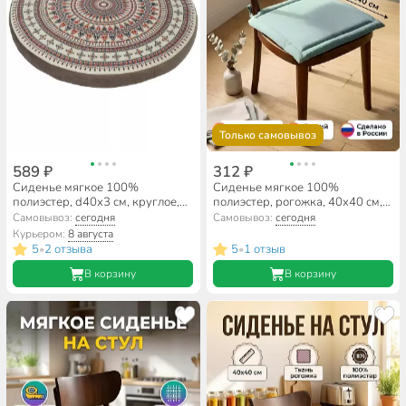
Только самовывоз
589 ₽
312 ₽
Сиденье мягкое 100%
Сиденье мягкое 100%
полиэстер, d40х3 см, круглое,
полиэстер, рогожка, 40х40 см,
Славянский узор, 5626400
Волшебная ночь, Бирюза
Самовывоз:
сегодня
Самовывоз:
сегодня
Курьером:
8 августа
5
2 отзыва
5
1 отзыв
•
•
В корзину
В корзину