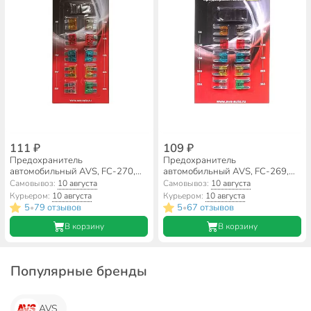
111 ₽
109 ₽
Предохранитель
Предохранитель
автомобильный AVS, FC-270,
автомобильный AVS, FC-269,
флажковый, стандарт, 43734
флажковый, мини, 43733
Самовывоз:
10 августа
Самовывоз:
10 августа
Курьером:
10 августа
Курьером:
10 августа
5
79 отзывов
5
67 отзывов
•
•
В корзину
В корзину
Популярные бренды
AVS