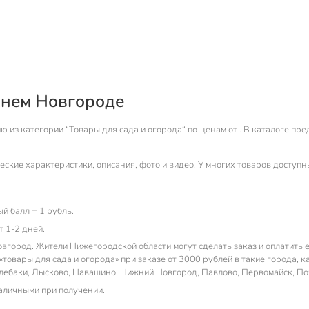
жнем Новгороде
из категории “Товары для сада и огорода“ по ценам от . В каталоге пр
ские характеристики, описания, фото и видео. У многих товаров доступн
й балл = 1 рубль.
т 1-2 дней.
вгород. Жители Нижегородской области могут сделать заказ и оплатить 
овары для сада и огорода» при заказе от 3000 рублей в такие города, ка
улебаки, Лысково, Навашино, Нижний Новгород, Павлово, Первомайск, По
наличными при получении.