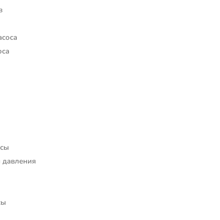
в
асоса
оса
осы
 давления
сы