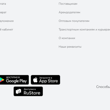
лата
Поставщикам
зврат
Арендодателям
едложения
Оптовым покупателям
й кабинет
Транспортным компаниям и курьера
О компании
Наши реквизиты
Способы