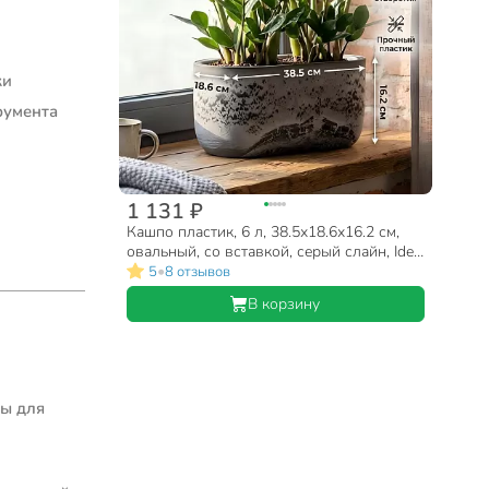
ки
румента
1 131 ₽
Кашпо пластик, 6 л, 38.5х18.6х16.2 см,
овальный, со вставкой, серый слайн, Idea,
Микрит, М 3274
•
5
8 отзывов
В корзину
ы для