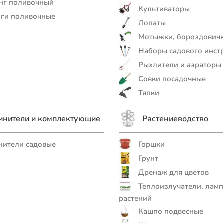
нг поливочный
Культиваторы
ги поливочные
Лопаты
Мотыжки, бороздович
Наборы садового инст
Рыхлители и аэраторы
Совки посадочные
Тяпки
инители и комплектующие
Растениеводство
ители садовые
Горшки
Грунт
Дренаж для цветов
Теплоизлучатели, ламп
растений
Кашпо подвесные