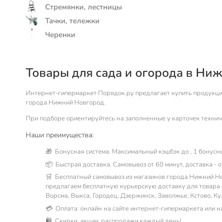
Стремянки, лестницы
Тачки, тележки
Черенки
Товары для сада и огорода в Ни
Интернет-гипермаркет Порядок.ру предлагает купить продукцию 
города Нижний Новгород.
При подборе ориентируйтесь на заполненные у карточек техниче
Наши преимущества:
🎁 Бонусная система. Максимальный кэшбэк до , 1 бонусны
📦 Быстрая доставка. Самовывоз от 60 минут, доставка - о
🛒 Бесплатный самовывоз из магазинов города Нижний Но
предлагаем бесплатную курьерскую доставку для товара «т
Ворсма, Выкса, Городец, Дзержинск, Заволжье, Кстово, К
💳 Оплата: онлайн на сайте интернет-гипермаркета или 
🛍 Скидки, акции, распродажи каждый день!