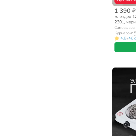
1 390 ₽
Блендер 12
2301, чер
Самовывоз
Курьером:
5
•
4.8
46 