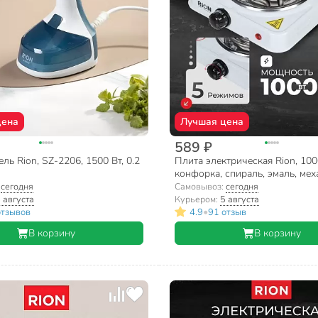
цена
Лучшая цена
589 ₽
ль Rion, SZ-2206, 1500 Вт, 0.2
Плита электрическая Rion, 1000
конфорка, спираль, эмаль, мех
переключатель поворотный, б
:
сегодня
Самовывоз:
сегодня
 августа
Курьером:
5 августа
•
отзывов
4.9
91 отзыв
В корзину
В корзину