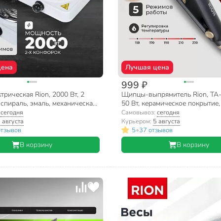
цена
Лучшая цена
999 ₽
трическая Rion, 2000 Вт, 2
Щипцы-выпрямитель Rion, TA
спираль, эмаль, механическая,
50 Вт, керамическое покрытие
тель поворотный, белая
°C, черный
:
сегодня
Самовывоз:
сегодня
 августа
Курьером:
5 августа
•
отзывов
5
37 отзывов
В корзину
В корзину