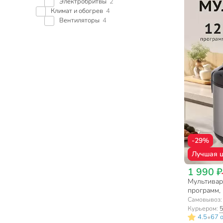
Электробритвы
2
Климат и обогрев
4
Вентиляторы
4
-29%
Лучшая 
1 990 ₽
Мультивар
программ, 
покрытие 
Самовывоз
Курьером:
5
•
4.5
67 