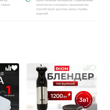
ия на
Качественные материалы, современные
т самым
технологии и контроль производства
способствуют долгому сроку службы
изделий.