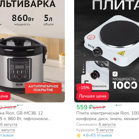
-15%
цена
Лучшая цена
559 ₽
2 790 ₽
655 ₽
ка Rion, GB-MC38, 12
Плита электрическая Rion, 1000
5 л, 860 Вт, тефлоновое
конфорка, диск, эмаль, механи
чаши, антипригарное покрытие
переключатель поворотный, б
:
6 августа
Самовывоз:
6 августа
 августа
Курьером:
5 августа
•
отзывов
4.8
65 отзывов