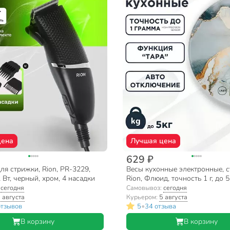
цена
Лучшая цена
629 ₽
я стрижки, Rion, PR-3229,
Весы кухонные электронные, с
2 Вт, черный, хром, 4 насадки
Rion, Флюид, точность 1 г, до 5
дисплей, PT-812/ZD-425
:
сегодня
Самовывоз:
сегодня
 августа
Курьером:
5 августа
•
отзывов
5
34 отзыва
В корзину
В корзину