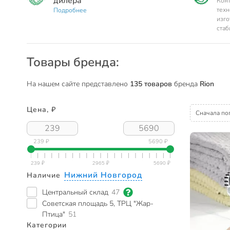
дилера
Конт
техн
Подробнее
изго
стаб
Товары бренда:
На нашем сайте представлено
135 товаров
бренда
Rion
Цена, ₽
Сначала по
239 ₽
5690 ₽
Нижний Новгород
Наличие
Центральный склад
47
Советская площадь 5, ТРЦ "Жар-
Птица"
51
Категории