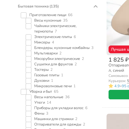
Бытовая техника
(135)
Приготовление пищи
66
Весы кухонные
35
Чайники электрические,
термопоты
7
Электрические плиты
6
Миксеры
4
Блендеры, кухонные комбайны
3
Лучшая 
Мультиварки
2
1 825 ₽
Мясорубки электрические
2
Сушилки для фруктов
2
Отпаривате
Тостеры
2
л, синий
Газовые плиты
1
Самовывоз
Духовки
1
Курьером:
5
•
4.9
95 
Микроволновые печи
1
Уборка и быт
65
Весы напольные
36
Утюги
14
Приборы для укладки волос
6
Фены
3
Машинки для стрижки
2
Отпариватели для одежды
2