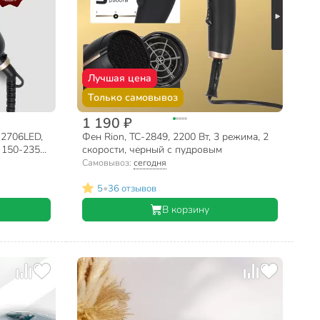
Лучшая цена
Только самовывоз
1 190 ₽
-2706LED,
Фен Rion, TC-2849, 2200 Вт, 3 режима, 2
, 150-235
скорости, черный с пудровым
Самовывоз:
сегодня
•
5
36 отзывов
В корзину