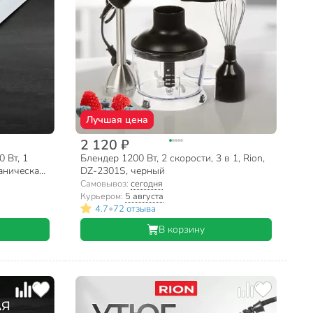
Лучшая цена
2 120 ₽
 Вт, 1
Блендер 1200 Вт, 2 скорости, 3 в 1, Rion,
аническая,
DZ-2301S, черный
елая
Самовывоз:
сегодня
Курьером:
5 августа
•
4.7
72 отзыва
В корзину