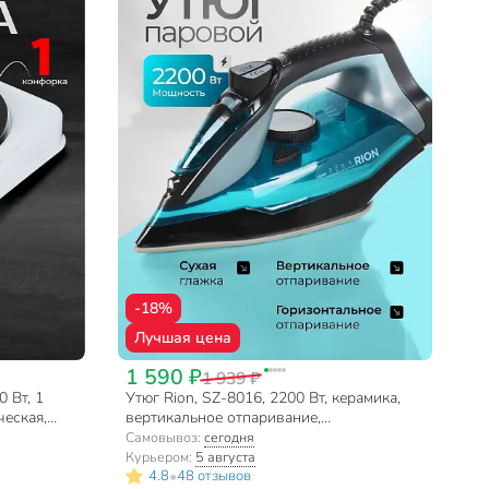
-18%
Лучшая цена
1 590 ₽
1 939 ₽
 Вт, 1
Утюг Rion, SZ-8016, 2200 Вт, керамика,
ческая,
вертикальное отпаривание,
елая
противокапельная система, 1.85 м,
Самовывоз:
сегодня
голубой
Курьером:
5 августа
•
4.8
48 отзывов