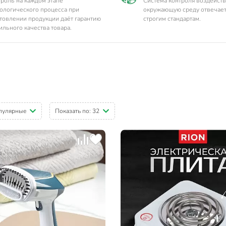
роль на каждом этапе
Система контроля воздейств
ологического процесса при
окружающую среду отвечае
товлении продукции даёт гарантию
строгим стандартам.
ильного качества товара.
пулярные
Показать по:
32