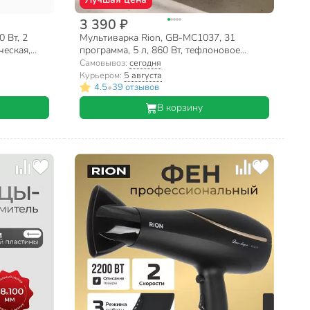
3 390 ₽
 Вт, 2
Мультиварка Rion, GB-MC1037, 31
ческая,
программа, 5 л, 860 Вт, тефлоновое
ерная
покрытие чаши, антипригарное покрытие
Самовывоз:
сегодня
Курьером:
5 августа
•
4.5
39 отзывов
В корзину