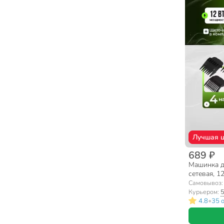
Лучшая 
689 ₽
Машинка дл
сетевая, 1
Самовывоз
Курьером:
5
•
4.8
35 