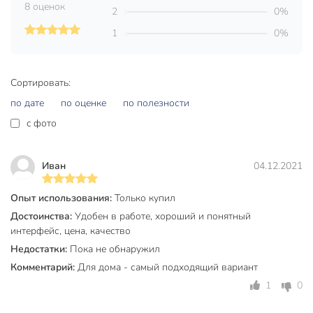
проводить измерение температуры окружающей
8 оценок
2
0%
среды или поверхности материалов.
1
0%
Мультиметры DT9205A и DT9208A имеют подставку
с задней стороны корпуса и поворотный дисплей для
более удобного снятия показаний
Сортировать:
Конструкция:
по дате
по оценке
по полезности
Конструкция клещей позволяет производить
c фото
измерение переменного тока без прямого
прикосновения к токоведущим частям
Иван
04.12.2021
Токоизмерительные клещи могут производить
измерение сопротивления изоляции при
Опыт использования:
Только купил
подключении дополнительного измерителя изоляции
Достоинства:
Удобен в работе, хороший и понятный
DT261
интерфейс, цена, качество
Мультиметры защищены от перегрузок по току с
Недостатки:
Пока не обнаружил
помощью предохранителя 250мА/250В
Комментарий:
Для дома - самый подходящий вариант
Токоизмерительные клещи и мультиметры DT9205A
1
0
и DT9208A оснащены кнопкой “HOLD”, которая
записывает измеряемые показания.