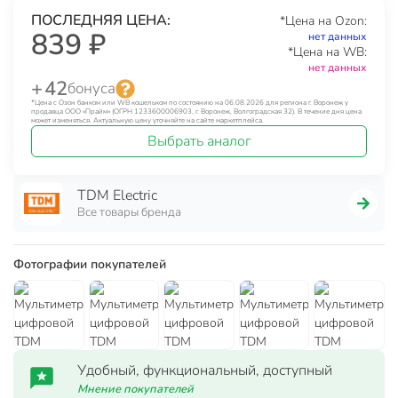
ПОСЛЕДНЯЯ ЦЕНА:
*Цена на Ozon:
839 ₽
нет данных
*Цена на WB:
нет данных
+ 42
бонуса
*Цена с Озон банком или WB кошельком по состоянию на 06.08.2026 для региона г. Воронеж у
продавца ООО «Прайм» (ОГРН 1233600006903, г. Воронеж, Волгоградская 32). В течение дня цена
может изменяться. Актуальную цену уточняйте на сайте маркетплейса.
Выбрать аналог
TDM Electric
Все товары бренда
Фотографии покупателей
Удобный, функциональный, доступный
Мнение покупателей