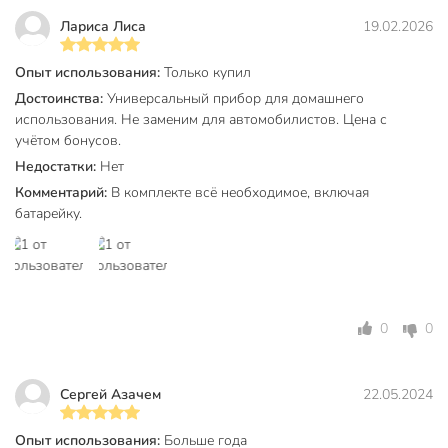
Лариса Лиса
19.02.2026
Вы можете приобрести «Мультиметр цифровой TDM
Electric, Мастер Электрик М-838, SQ1005-0003» и другие
товары в нашем интернет-магазине в Нижнем Новгороде
Опыт использования:
Только купил
по низким ценам и с бесплатным самовывозом.
Достоинства:
Универсальный прибор для домашнего
использования. Не заменим для автомобилистов. Цена с
Техническая информация
учётом бонусов.
Недостатки:
Нет
Бренд
TDM Electric
Комментарий:
В комплекте всё необходимое, включая
Страна производства
Китай
батарейку.
Артикул производителя
SQ1005-0003
Мастер Электрик
Модель
М-838
0
0
Вес в упаковке
210 г
Габариты упаковки
24 x 16 x 3 см
Сергей Азачем
22.05.2024
Опыт использования:
Больше года