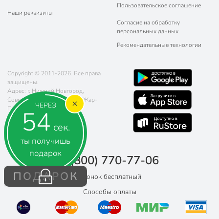
Пользовательское соглашение
Наши реквизиты
Согласие на обработку
персональных данных
Рекомендательные технологии
Copyright © 2011-2026. Все права
защищены.
Адрес: г. Нижний Новгород,
Советская площадь 5, ТРЦ "Жар-
ЧЕРЕЗ
Птица"
53
Телефон:
8 (800) 770-77-06
сек.
Почта:
sales@poryadok.ru
ты получишь
подарок
8 (800) 770-77-06
ПОДАРОК
Звонок бесплатный
Способы оплаты