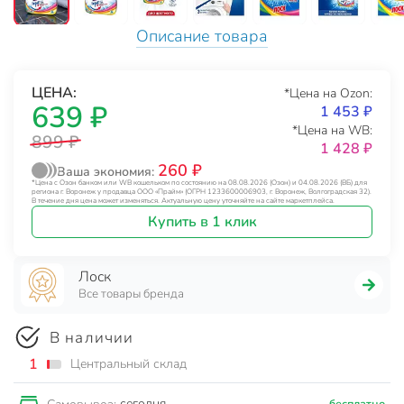
Описание товара
ЦЕНА:
*Цена на Ozon:
639 ₽
1 453 ₽
*Цена на WB:
899 ₽
1 428 ₽
260 ₽
Ваша экономия:
*Цена с Озон банком или WB кошельком по состоянию на 08.08.2026 (Озон) и 04.08.2026 (ВБ) для
региона г. Воронеж у продавца ООО «Прайм» (ОГРН 1233600006903, г. Воронеж, Волгоградская 32).
В течение дня цена может изменяться. Актуальную цену уточняйте на сайте маркетплейса.
Купить в 1 клик
Лоск
Все товары бренда
В наличии
1
Центральный склад
сегодня
бесплатно