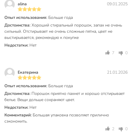
нашем интернет-магазине в Нижнем Новгороде по низким
alina
09.01.2025
ценам и с бесплатным самовывозом.
Опыт использования:
Больше года
Техническая информация
Достоинства:
Хороший стиральный порошок, запах не очень
Вес, кг
4 кг
сильный. Отстирывает не очень сложные пятна, цвет не
выстирывается, рекомендую к покупке
Бренд
Лоск
Недостатки:
Нет
Страна производства
Россия
7
0
Аромат
свежесть
Екатерина
21.01.2026
для цветного
белья
Назначение
Опыт использования:
Больше года
для джинсовых
тканей
Достоинства:
Порошок приятно пахнет и хорошо отстирывает
белье. Вещи дольше сохраняют цвет.
эффективен в
Недостатки:
Нет
Особенности
холодной воде
Комментарий:
Большая упаковка позволяет прилично
сэкономить.
Тип стирки
автомат
2
0