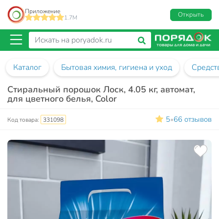
Приложение
Открыть
1.7M
Каталог
Бытовая химия, гигиена и уход
Средств
Стиральный порошок Лоск, 4.05 кг, автомат,
для цветного белья, Color
5
66 отзывов
•
Код товара:
331098