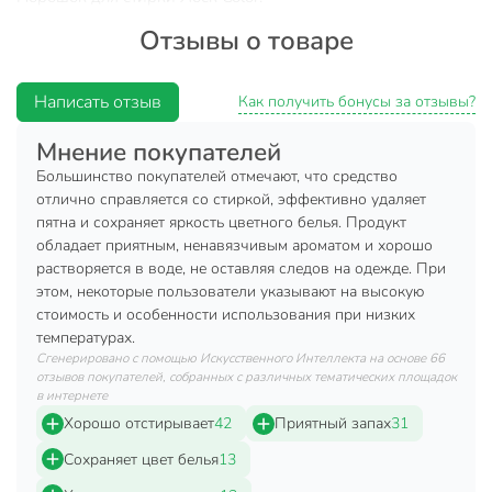
Отзывы о товаре
Справляется с различными пятнами.
Cохраняет яркость цветного белья.
Написать отзыв
Дарит вещам приятный аромат.
Как получить бонусы за отзывы?
Работает в стиральных машинах любого типа и в
Мнение покупателей
воде любой жесткостию
Большинство покупателей отмечают, что средство
Эффективен уже при 30 ˚C.
отлично справляется со стиркой, эффективно удаляет
Не содержит фосфатов и хлорных соединений,
пятна и сохраняет яркость цветного белья. Продукт
обладает приятным, ненавязчивым ароматом и хорошо
безопасен для окружающей среды и кожи человека.
растворяется в воде, не оставляя следов на одежде. При
100 % перерабатываемая упаковка.
этом, некоторые пользователи указывают на высокую
стоимость и особенности использования при низких
Для стирки цветных изделий из хлопчатобумажных,
температурах.
льняных, синтетических тканей и тканей из смешанных
Сгенерировано с помощью Искусственного Интеллекта на основе 66
волокон в стиральных машинах-автоматах и ручной
отзывов покупателей, собранных с различных тематических площадок
стирки в воде любой жёсткости.
в интернете
Хорошо отстирывает
42
Приятный запах
31
Рекомендации:
Сохраняет цвет белья
13
Насыпьте необходимое количество порошка в