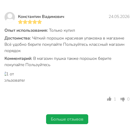
Вид упаковки
пакет
Количество стирок
27
Константин Вадимович
24.05.2026
Модель
Color
Опыт использования:
Только купил
Вес в упаковке
4.05 кг
Достоинства:
Чёткий порошок красивая упаковка в магазине
Всё удобно берите покупайте Пользуйтесь классный магазин
Габариты упаковки
25 x 20 x 15 см
порядок
Комментарий:
В магазин пушка также порошок берите
покупайте Пользуйтесь
1
0
Больше отзывов