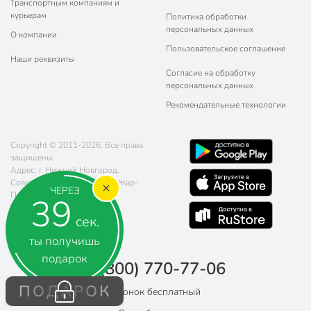
Транспортным компаниям и
курьерам
Политика обработки
персональных данных
О компании
Пользовательское соглашение
Наши реквизиты
Согласие на обработку
персональных данных
Рекомендательные технологии
Copyright © 2011-2026. Все права
защищены.
Адрес: г. Нижний Новгород,
Советская площадь 5, ТРЦ "Жар-
ЧЕРЕЗ
Птица"
39
Телефон:
8 (800) 770-77-06
сек.
Почта:
sales@poryadok.ru
ты получишь
подарок
8 (800) 770-77-06
ПОДАРОК
Звонок бесплатный