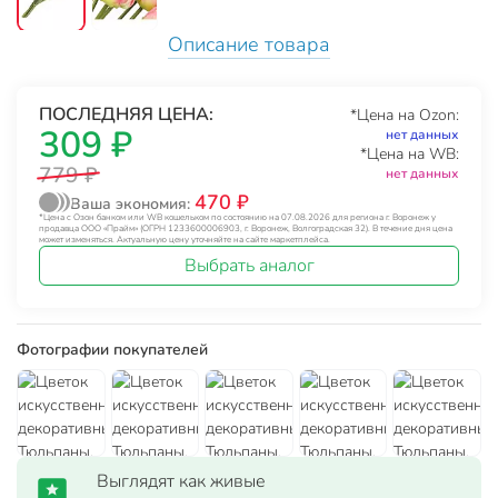
Описание товара
ПОСЛЕДНЯЯ ЦЕНА:
*Цена на Ozon:
309 ₽
нет данных
*Цена на WB:
779 ₽
нет данных
470 ₽
Ваша экономия:
*Цена с Озон банком или WB кошельком по состоянию на 07.08.2026 для региона г. Воронеж у
продавца ООО «Прайм» (ОГРН 1233600006903, г. Воронеж, Волгоградская 32). В течение дня цена
может изменяться. Актуальную цену уточняйте на сайте маркетплейса.
Выбрать аналог
Фотографии покупателей
Выглядят как живые