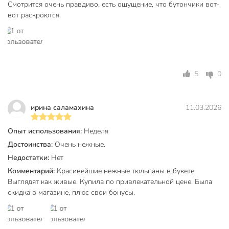
в гостиную
Смотрится очень правдиво, есть ощущение, что бутончики вот-
в кабинет
вот раскроются.
Назначение
в прихожую
в спальню
в столовую
для кафе
на балкон
5
0
на кухню
современный
Стиль
ирина саламахина
11.03.2026
классический
Вид цветка
тюльпан
Опыт использования:
Неделя
Достоинства:
Очень нежные.
Артикул производителя
Y6-10412
Недостатки:
Нет
Модель
Тюльпаны
Комментарий:
Красивейшие нежные тюльпаны в букете.
Выглядят как живые. Купила по привлекательной цене. Была
Вес в упаковке
100 г
скидка в магазине, плюс свои бонусы.
Габариты упаковки
12 x 12 x 45 см