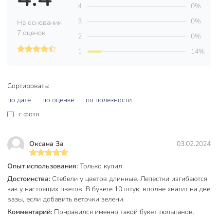
4
0%
Вы можете приобрести «Цветок искусственный
декоративный Тюльпаны, 45 см, персиковый, Y6-10412» и
3
0%
На основании
другие товары в нашем интернет-магазине в Нижнем
7 оценок
2
0%
Новгороде по низким ценам и с бесплатным самовывозом.
1
14%
Техническая информация
Размер, см
40 см
Сортировать:
Страна производства
Китай
по дате
по оценке
по полезности
c фото
Материал
полиэстер
Цвет
бежевый
Оксана За
03.02.2024
Тип
букет
Опыт использования:
Только купил
Размещение
настольный
Достоинства:
Стебели у цветов длинные. Лепестки изгибаются
для дома
как у настоящих цветов. В букете 10 штук, вполне хватит на две
для офиса
вазы, если добавить веточки зелени.
в ванную
Комментарий:
Понравился именно такой букет тюльпанов.