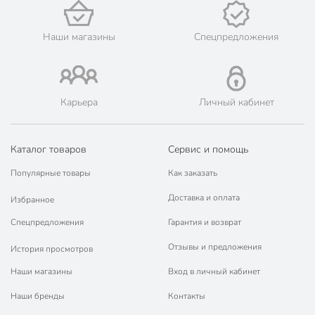
упаковке
с рисунком
Наши магазины
Спецпредложения
Дизайн
абстракция
Форма
круглый
Модель
Флюид
Карьера
Личный кабинет
Вес в упаковке
1.85 кг
Каталог товаров
Сервис и помощь
Габариты упаковки
11 x 20 x 20 см
Популярные товары
Как заказать
Доставка и оплата
Избранное
Спецпредложения
Гарантия и возврат
Отзывы и предложения
История просмотров
Наши магазины
Вход в личный кабинет
Наши бренды
Контакты