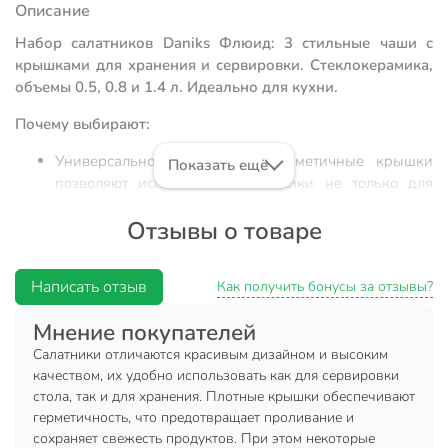
Описание
Набор салатников Daniks Флюид: 3 стильные чаши с
крышками для хранения и сервировки. Стеклокерамика,
объемы 0.5, 0.8 и 1.4 л. Идеально для кухни.
Почему выбирают:
Универсальность хранения: герметичные крышки
Показать ещё
позволяют использовать салатники не только для
подачи блюд, но и для длительного сохранения
Отзывы о товаре
свежести продуктов в холодильнике.
Долговечная стеклокерамика: материал устойчив к
перепадам температур и механическим
Написать отзыв
Как получить бонусы за отзывы?
повреждениям, что делает этот набор практичнее
обычного стекла или хрупкого фарфора.
Мнение покупателей
Компактная эргономика: три чаши разного диаметра
Салатники отличаются красивым дизайном и высоким
(19, 16, 14 см) вкладываются друг в друга по
качеством, их удобно использовать как для сервировки
принципу матрешки, экономя полезное пространство
стола, так и для хранения. Плотные крышки обеспечивают
герметичность, что предотвращает проливание и
в кухонном шкафу.
сохраняет свежесть продуктов. При этом некоторые