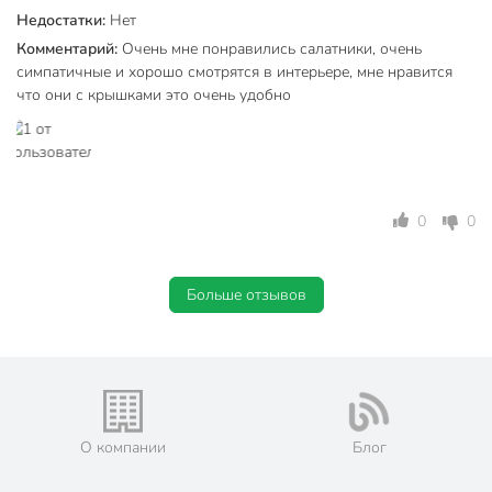
Страна производства
Китай
Недостатки:
Нет
Daniks Флюид
Комментарий:
Очень мне понравились салатники, очень
Коллекция
серый
симпатичные и хорошо смотрятся в интерьере, мне нравится
что они с крышками это очень удобно
для
Можно мыть в посудомоечной
посудомоечной
машине
машины
Использование в СВЧ
для СВЧ
0
0
Материал
стеклокерамика
без металлической
Металлическая подставка
Больше отзывов
подставки
Цвет
серый
Стиль
современный
набор
О компании
Блог
с крышкой
Особенности
в подарочной