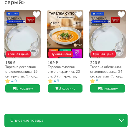
серый»
Лучшая цена
Лучшая цена
Лучшая цена
159 ₽
199 ₽
223 ₽
Тарелка десертная,
Тарелка суповая,
Тарелка обеденная,
стеклокерамика, 19
стеклокерамика, 20
стеклокерамика, 24
см, круглая, Флюид,
см, 0.7 л, круглая,
см, круглая, Флюид,
4.9
4.9
5
Daniks, серая
Флюид, Daniks,
Daniks, серая
серая
В корзину
В корзину
В корзину
Описание товара