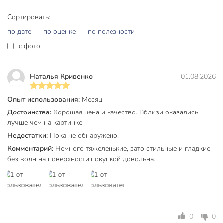
Обновите свою систему хранения уже сегодня, выбрав
надежность и стиль Daniks. Добавьте набор Флюид в
Сортировать:
корзину, чтобы сделать процесс приготовления и
по дате
по оценке
по полезности
сервировки блюд комфортнее и эстетичнее.
c фото
Частые вопросы:
Можно ли мыть эти салатники в посудомоечной машине?
Наталья Кривенко
01.08.2026
Да, стеклокерамика Daniks устойчива к воздействию
Опыт использования:
Месяц
моющих средств и высоким температурам, поэтому набор
Достоинства:
Хорошая цена и качество. Вблизи оказались
полностью пригоден для автоматического мытья в
лучше чем на картинке
посудомоечной машине без риска повреждения рисунка.
Недостатки:
Пока не обнаружено.
Что лучше выбрать для хранения готовых блюд:
Комментарий:
Немного тяжеленькие, зато стильные и гладкие
стеклокерамику или пластик?
без волн на поверхности.покупкой довольна.
Стеклокерамика предпочтительнее, так как она не
окрашивается от продуктов (например, от свеклы или
томатов), не впитывает запахи и позволяет разогревать
пищу в СВЧ-печи без перекладывания в другую емкость.
0
0