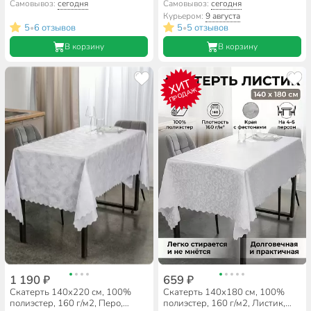
АртДизайн, Элеонора
водонепроницаемая, белая,
Самовывоз:
сегодня
Самовывоз:
сегодня
A170085
Курьером:
9 августа
5
6 отзывов
5
5 отзывов
•
•
В корзину
В корзину
ХИТ
ПРОДАЖ
1 190 ₽
659 ₽
Скатерть 140х220 см, 100%
Скатерть 140х180 см, 100%
полиэстер, 160 г/м2, Перо,
полиэстер, 160 г/м2, Листик,