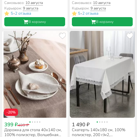
Текстура бежевая
ночь, Амброзия
Самовывоз:
10 августа
Самовывоз:
10 августа
Курьером:
9 августа
Курьером:
9 августа
5
2 отзыва
5
2 отзыва
•
•
В корзину
В корзину
-20%
399 ₽
1 490 ₽
499 ₽
Дорожка для стола 40х140 см,
Скатерть 140х180 см, 100%
100% полиэстер, Волшебная
полиэстер, 200 г/м2,