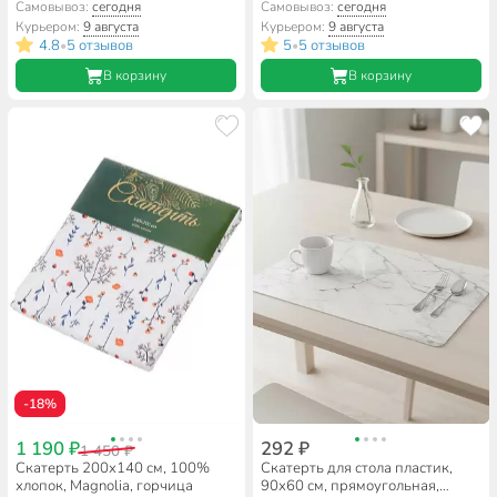
белая, A170084
белая, A170083
Самовывоз:
сегодня
Самовывоз:
сегодня
Курьером:
9 августа
Курьером:
9 августа
4.8
5 отзывов
5
5 отзывов
•
•
В корзину
В корзину
-18%
1 190 ₽
292 ₽
1 450 ₽
Скатерть 200х140 см, 100%
Скатерть для стола пластик,
хлопок, Magnolia, горчица
90х60 см, прямоугольная,