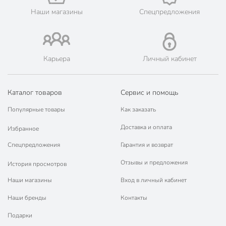
Навашино, Нижний Новгород, Павлово, Первомайск,
Наши магазины
Спецпредложения
Починки, Саров, Семёнов, Сергач, Чкаловск, Шахунья.
💳 Оплата: онлайн на сайте интернет-гипермаркета или
наличными при получении.
🛍 Скидки, акции, распродажи каждый день!
Карьера
Личный кабинет
📜 Только оригинальная продукция. Интернет-гипермаркет
Порядок - официальный представитель ведущих мировых
марок.
Каталог товаров
Сервис и помощь
Популярные товары
Как заказать
Доставка и оплата
Избранное
Спецпредложения
Гарантия и возврат
Отзывы и предложения
История просмотров
Наши магазины
Вход в личный кабинет
Наши бренды
Контакты
Подарки