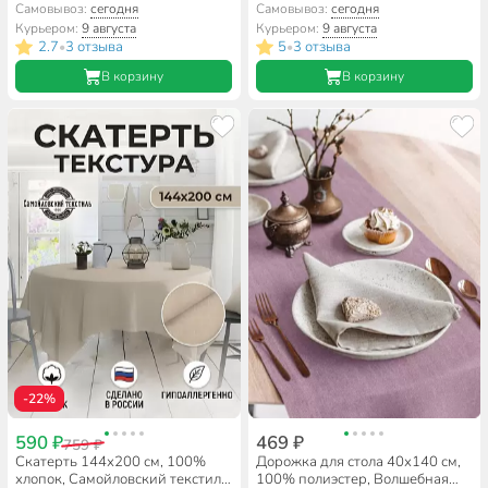
A170062
Самовывоз:
сегодня
Самовывоз:
сегодня
Курьером:
9 августа
Курьером:
9 августа
2.7
3 отзыва
5
3 отзыва
•
•
В корзину
В корзину
-22%
590 ₽
469 ₽
759 ₽
Скатерть 144х200 см, 100%
Дорожка для стола 40х140 см,
хлопок, Самойловский текстиль,
100% полиэстер, Волшебная