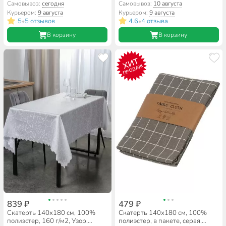
пластик, Сильвер
Самовывоз:
сегодня
Самовывоз:
10 августа
Курьером:
9 августа
Курьером:
9 августа
5
5 отзывов
4.6
4 отзыва
•
•
В корзину
В корзину
ХИТ
ПРОДАЖ
839 ₽
479 ₽
Скатерть 140х180 см, 100%
Скатерть 140х180 см, 100%
полиэстер, 160 г/м2, Узор,
полиэстер, в пакете, серая,