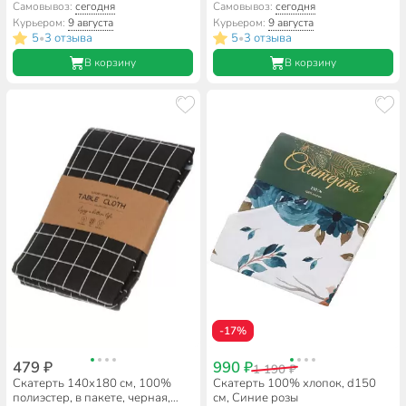
белая, A170092
A170063
Самовывоз:
сегодня
Самовывоз:
сегодня
Курьером:
9 августа
Курьером:
9 августа
5
3 отзыва
5
3 отзыва
•
•
В корзину
В корзину
-17%
479 ₽
990 ₽
1 190 ₽
Скатерть 140х180 см, 100%
Скатерть 100% хлопок, d150
полиэстер, в пакете, черная,
см, Синие розы