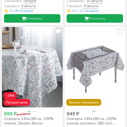
Y261
Самовывоз:
сегодня
Самовывоз:
10 августа
Курьером:
9 августа
Курьером:
9 августа
5
18 отзывов
4.7
12 отзывов
•
•
В корзину
В корзину
-24%
Лучшая цена
Только самовывоз
899 ₽
949 ₽
1 190 ₽
Скатерть 145х180 см, 100%
Скатерть 140х180 см, 100%
хлопок, Silvano, Весна
хлопок, рогожка, 180 г/м2,