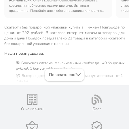
Комментарий:
Очень красивая белоснежная скатерть с
Комм
красивыми поблескивающими цветами. Выглядит
стир
празднично. Подойдёт для любого праздника или можно
хими
использовать на каждый день.
крас
Скатерти без подарочной упаковки купить в Нижнем Новгороде по
ценам от 292 рублей. В каталоге интернет-магазина товаров для
дома и дачи Порядок представлено 23 товара в категории «скатерти
без подарочной упаковки» в наличии
Наши преимущества:
🎁 Бонусная система. Максимальный кэшбэк до 149 бонусных
рублей, 1 бонусный балл = 1 рубль.
Показать ещё
📦 Быстрая доставка. Самовывоз от 60 минут, доставка - от 1-
2 дней.
🛒 Бесплатный самовывоз из магазинов города Нижний
Новгород. Жители Нижегородской области могут сделать
заказ и оплатить его онлайн на официальном сайте сети
магазинов Порядок. Мы предлагаем бесплатную курьерскую
О компании
Блог
доставку для товара «скатерти без подарочной упаковки» при
заказе от 3000 рублей в такие города, как: Арзамас, Балахна,
Богородск, Бор, Вознесенское, Володарск, Ворсма, Выкса,
Городец, Дзержинск, Заволжье, Кстово, Кулебаки, Лысково,