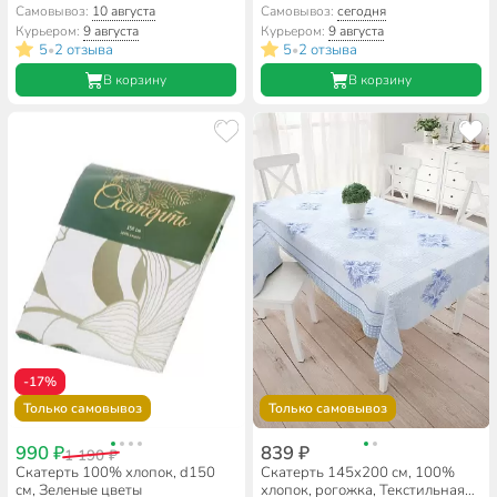
ночь, Какао
водонепроницаемая, Кружево,
Самовывоз:
10 августа
Самовывоз:
сегодня
белая, A170089
Курьером:
9 августа
Курьером:
9 августа
5
2 отзыва
5
2 отзыва
•
•
В корзину
В корзину
-17%
Только самовывоз
Только самовывоз
990 ₽
839 ₽
1 190 ₽
Скатерть 100% хлопок, d150
Скатерть 145х200 см, 100%
см, Зеленые цветы
хлопок, рогожка, Текстильная