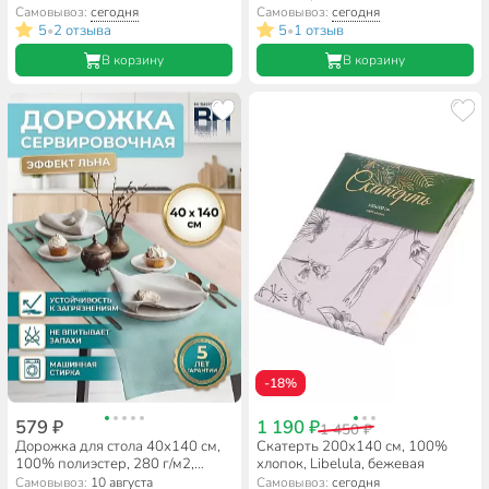
лавка, Дамаск 2, голубая,
Самовывоз:
сегодня
Самовывоз:
сегодня
30095/2
5
2 отзыва
5
1 отзыв
•
•
В корзину
В корзину
-18%
579 ₽
1 190 ₽
1 450 ₽
Дорожка для стола 40х140 см,
Скатерть 200х140 см, 100%
100% полиэстер, 280 г/м2,
хлопок, Libelula, бежевая
Волшебная ночь, Бирюза
Самовывоз:
10 августа
Самовывоз:
сегодня