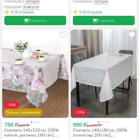
Guten Morgen, Лофт, СР-
Самовывоз:
сегодня
Самовывоз:
сегодня
Лф-140-180
Курьером:
9 августа
5
9 отзывов
5
6 отзывов
•
•
В корзину
В корзину
-18%
Только самовывоз
-23%
790 ₽
990 ₽
959 ₽
1 290 ₽
Скатерть 145х220 см, 100%
Скатерть 140х180 см, 100%
хлопок, рогожка, 165 г/м2,
полиэстер, 200 г/м2,